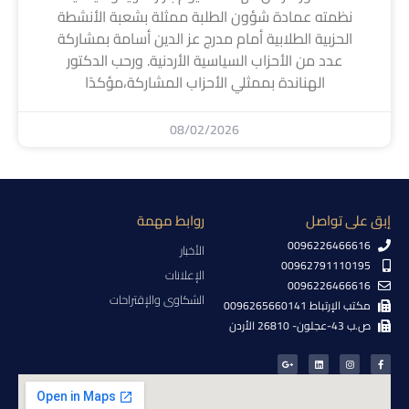
نظمته عمادة شؤون الطلبة ممثلة بشعبة الأنشطة
الحزبية الطلابية أمام مدرج عز الدين أسامة بمشاركة
عدد من الأحزاب السياسية الأردنية. ورحب الدكتور
الهناندة بممثلي الأحزاب المشاركة،مؤكدًا
08/02/2026
إبق على تواصل
روابط مهمة
0096226466616
الأخبار
00962791110195
الإعلانات
0096226466616
الشكاوى والإقتراحات
مكتب الإرتباط 0096265660141
ص.ب 43-عجلون- 26810 الأردن