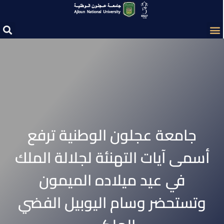
جامعة عجلون الوطنية ترفع
أسمى آيات التهنئة لجلالة الملك
في عيد ميلاده الميمون
وتستحضر وسام اليوبيل الفضي