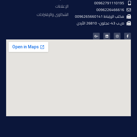
00962791110195
الإعلانات
0096226466616
الشكاوى والإقتراحات
مكتب الإرتباط 0096265660141
ص.ب 43-عجلون- 26810 الأردن