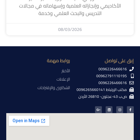
الأكاديمي وإنجازاته العلمية وإسهاماته في مجالات
التدريس والبحث العلمي وخدمة
08/03/2026
إبق على تواصل
روابط مهمة
0096226466616
الأخبار
00962791110195
الإعلانات
0096226466616
الشكاوى والإقتراحات
مكتب الإرتباط 0096265660141
ص.ب 43-عجلون- 26810 الأردن