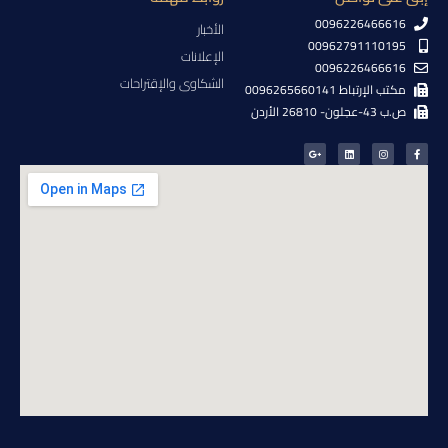
0096226466616
الأخبار
00962791110195
الإعلانات
0096226466616
الشكاوى والإقتراحات
مكتب الإرتباط 0096265660141
ص.ب 43-عجلون- 26810 الأردن