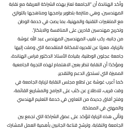
وأكد الهناندة أن “الجامعة تعتز بهذه الشراكة العريقة مع نقابة
المهندسين، وهي ملتزمة بتطوير برامجها ومناهجها بالتوازي
مع المتغيرات التقنية والمهنية، بما يصبّ في خدمة الوطن
وتخريج مهندسين قادرين على المنافسة والابتكار”.
من جانبه، رحّب نقيب المهندسين المهندس عبد الله غوشة
بالزيارة، معربًا عن تقديره للمكانة المتقدمة التي وصلت إليها
جامعة عجلون الوطنية، بقيادة الأستاذ الدكتور فراس الهناندة،
ومؤكدًا أن النقابة تنظر بعين الاهتمام لهذه التجربة الجامعية
المميزة التي تستحق الدعم والتقدير.
كما أعرب غوشة عن تطلع مجلس النقابة لزيارة الجامعة في
وقت قريب، للاطلاع عن كثب على البرامج والمشاريع القائمة،
وفتح آفاق جديدة من التعاون في خدمة التعليم الهندسي
والمهني في المملكة.
وتأتي هذه الزيارة لتؤكد على عمق الشراكة التي تجمع بين
الجامعة والنقابة، وترسّخ قناعة الجانبين بأهمية العمل المشترك