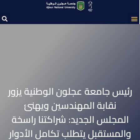
رئيس جامعة عجلون الوطنية يزور
نقابة المهندسين ويهنئ
المجلس الجديد: شراكتنا راسخة
والمستقبل يتطلب تكامل الأدوار