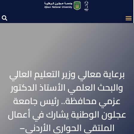
برعاية معالي وزير التعليم العالي
والبحث العلمي الأستاذ الدكتور
عزمي محافظة.. رئيس جامعة
عجلون الوطنية يشارك في أعمال
الملتقى الحواري الأردني–