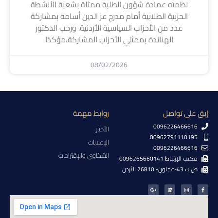
نظمته عمادة شؤون الطلبة ممثلة بشعبة الأنشطة
الحزبية الطلابية أمام مدرج عز الدين أسامة بمشاركة
عدد من الأحزاب السياسية الأردنية. ورحب الدكتور
الهناندة بممثلي الأحزاب المشاركة،مؤكدًا
08/02/2026
إبق على تواصل
روابط مهمة
0096226466616
الأخبار
00962791110195
الإعلانات
0096226466616
الشكاوى والإقتراحات
مكتب الإرتباط 0096265660141
ص.ب 43-عجلون- 26810 الأردن