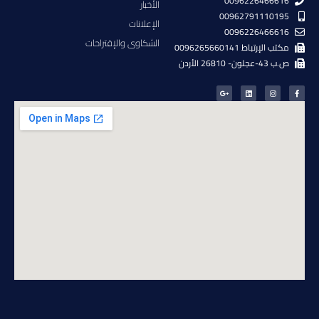
0096226466616
الأخبار
00962791110195
الإعلانات
0096226466616
الشكاوى والإقتراحات
مكتب الإرتباط 0096265660141
ص.ب 43-عجلون- 26810 الأردن