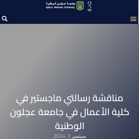
مناقشة رسالتي ماجستير في
كلية الأعمال في جامعة عجلون
الوطنية‎
سبتمبر 3, 2024