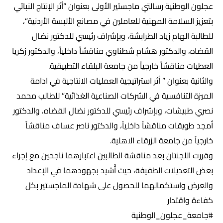
عجلون ‎الوطنية رسالتي ماجستير الأولى بعنوان “أثر الإنتاج النباتي
بتعزيز السلامة المهنية للعاملين في مصانع الألبسة الأردنية”،
للطالبة الهام زياد الطرابشة، وبإشراف رئيسي للدكتور نضال
القضاه، والدكتور هشام شطناوي مناقشاً داخلياً، والدكتور زكريا
العطيات مناقشاً خارجياً من جامعة البلقاء التطبيقية.
والثانية بعنوان ” أثر استراتيجية العمليات الانتاجية في ادامة
الميزة التنافسية في الشركات الصناعية الغذائية” للطالب محمد
نصري طبيشات، وبإشراف رئيسي للدكتور نضال القضاه، والدكتور
أمجد طويقات مناقشاً داخلياً، والدكتور ناصر عساف مناقشاً
خارجياً من جامعة الزرقاء الاهلية.
وقررت اللجنتان بعد مناقشة الطالبين اعتبارهما ناجحين مع إجراء
بعض التعديلات الطفيفة، حيث أُشيد بجهودهما في الإعداد
والعرض واستكمالهما للحصول على شهادة الماجستير بكل
كفاءة واقتدار
#جامعة_عجلون_الوطنية