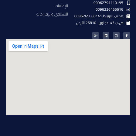
00962791110195
الإعلانات
0096226466616
الشكاوى والإقتراحات
مكتب الإرتباط 0096265660141
ص.ب 43-عجلون- 26810 الأردن