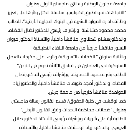
جامعة عجلون ‎الوطنية رسالتي ماجستير الأولى بعنوان
“الاتجاهات نحو تطبيق تكنولوجيا سلسلة الكتل واثرها على تعزيز
وظائف ادارة الموارد البشرية في البنوك التجارية الأردنية”، للطالب
محمد محمود خشاشنة، وبإشراف رئيسي للدكتور نضال القضاه،
والدكتورهشام شطناوي مناقشاً داخلياً، والأستاذ الدكتور مروان
النسور مناقشاً خارجياً من جامعة البلقاء التطبيقية.
والثانية بعنوان ” الكفايات التسويقية واثرها على مخرجات العمل
السلوكية لدى العاملين في فنادق الثلاثة نجوم في الاردن”
للطالب بشر محمود الخصاونة، وبإشراف رئيسي للدكتورنضال
القضاه، والدكتور أمجد طويقات مناقشاً داخلياً، والدكتور زياد
الحوامدة مناقشاً خارجياً من جامعة جرش.
كما نوقشت في كلية الحقوق/ قسم القانون رسالة ماجستير،
بعنوان “ضمانات محاكمة الاحداث وفق القانون الأردني”،
للطالبة آية علي شويات وبإشراف رئيسي للأستاذ الدكتور طلال
العيسى، والدكتور زياد الوحشات مناقشاً داخلياً، والأستاذة