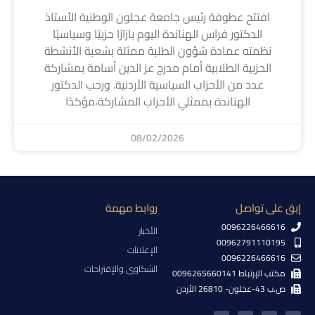
افتتح عطوفة رئيس جامعة عجلون الوطنية الأستاذ
الدكتور فراس الهناندة اليوم بازارًا حزبيًا وسياسيًا
نظمته عمادة شؤون الطلبة ممثلة بشعبة الأنشطة
الحزبية الطلابية أمام مدرج عز الدين أسامة بمشاركة
عدد من الأحزاب السياسية الأردنية. ورحب الدكتور
الهناندة بممثلي الأحزاب المشاركة،مؤكدًا
08/02/2026
إبق على تواصل
روابط مهمة
0096226466616
الأخبار
00962791110195
الإعلانات
0096226466616
الشكاوى والإقتراحات
مكتب الإرتباط 0096265660141
ص.ب 43-عجلون- 26810 الأردن