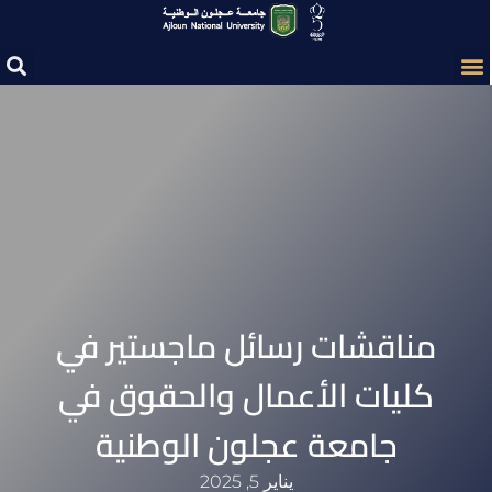
مناقشات رسائل ماجستير في
كليات الأعمال والحقوق في
جامعة عجلون الوطنية‎
يناير 5, 2025