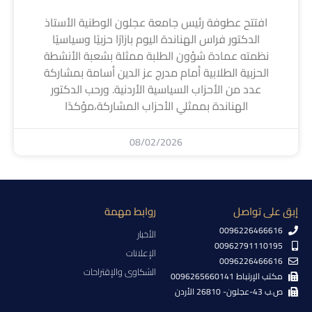
افتتح عطوفة رئيس جامعة عجلون الوطنية الأستاذ
الدكتور فراس الهناندة اليوم بازارًا حزبيًا وسياسيًا
نظمته عمادة شؤون الطلبة ممثلة بشعبة الأنشطة
الحزبية الطلابية أمام مدرج عز الدين أسامة بمشاركة
عدد من الأحزاب السياسية الأردنية. ورحب الدكتور
الهناندة بممثلي الأحزاب المشاركة،مؤكدًا
08/02/2026
إبق على تواصل
روابط مهمة
0096226466616
الأخبار
00962791110195
الإعلانات
0096226466616
الشكاوى والإقتراحات
مكتب الإرتباط 0096265660141
ص.ب 43-عجلون- 26810 الأردن