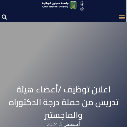
اعلان توظيف /أعضاء هيئة
تدريس من حملة درجة الدكتوراه
والماجستير
أغسطس 5, 2024