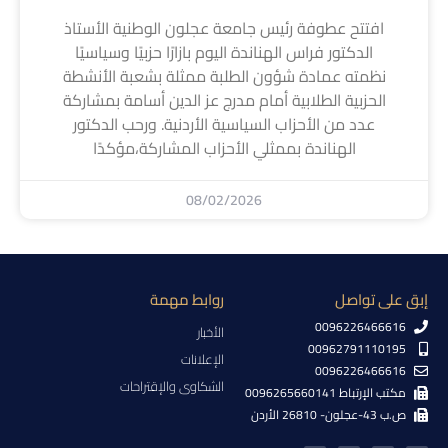
افتتح عطوفة رئيس جامعة عجلون الوطنية الأستاذ
الدكتور فراس الهناندة اليوم بازارًا حزبيًا وسياسيًا
نظمته عمادة شؤون الطلبة ممثلة بشعبة الأنشطة
الحزبية الطلابية أمام مدرج عز الدين أسامة بمشاركة
عدد من الأحزاب السياسية الأردنية. ورحب الدكتور
الهناندة بممثلي الأحزاب المشاركة،مؤكدًا
08/02/2026
إبق على تواصل
روابط مهمة
0096226466616
الأخبار
00962791110195
الإعلانات
0096226466616
الشكاوى والإقتراحات
مكتب الإرتباط 0096265660141
ص.ب 43-عجلون- 26810 الأردن