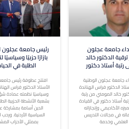
ء جامعة عجلون
رئيس جامعة عجلون ال
ترقية الدكتور خالد
بازارًا حزبيًا وسياسيًا
 رتبة أستاذ دكتور
الطلبة في الحيا
 جامعة عجلون الوطنية
افتتح عطوفة رئيس جامعة
تاذ الدكتور فراس الهناندة
الأستاذ الدكتور فراس الهناندة ا
كتور خالد المومني من رتبة
وسياسيًا نظمته عمادة شؤ
بة أستاذ دكتور في القيادة
بشعبة الأنشطة الحزبية الطل
لتميزه الأكاديمي وإنجازاته
الدين أسامة بمشاركة عد
اته في مجالات التدريس
السياسية الأردنية. ورحب ا
 العلمي وخدمة
بممثلي الأحزاب المشا