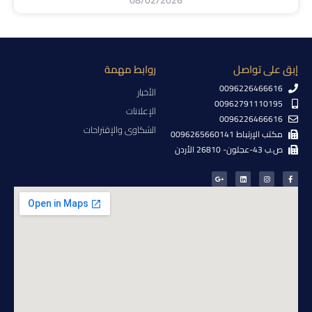
08/02/2026
إبق على تواصل
روابط مهمة
0096226466616
الأخبار
00962791110195
الإعلانات
0096226466616
الشكاوى والإقتراحات
مكتب الإرتباط 0096265660141
ص.ب 43-عجلون- 26810 الأردن