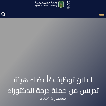
اعلان توظيف /أعضاء هيئة
تدريس من حملة درجة الدكتوراه
ديسمبر 9, 2024