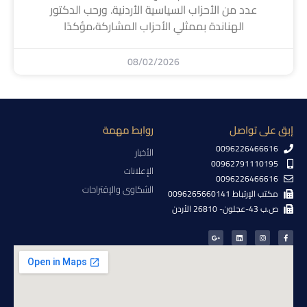
عدد من الأحزاب السياسية الأردنية. ورحب الدكتور
الهناندة بممثلي الأحزاب المشاركة،مؤكدًا
08/02/2026
إبق على تواصل
روابط مهمة
0096226466616
الأخبار
00962791110195
الإعلانات
0096226466616
الشكاوى والإقتراحات
مكتب الإرتباط 0096265660141
ص.ب 43-عجلون- 26810 الأردن