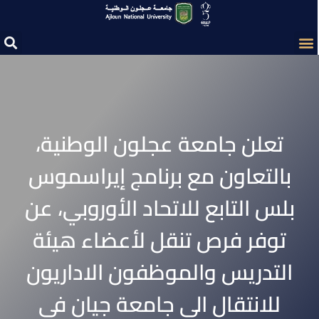
تعلن جامعة عجلون الوطنية،
بالتعاون مع برنامج إيراسموس
بلس التابع للاتحاد الأوروبي، عن
توفر فرص تنقل لأعضاء هيئة
التدريس والموظفون الاداريون
للانتقال الى جامعة جيان في