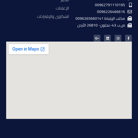
00962791110195
الإعلانات
0096226466616
الشكاوى والإقتراحات
مكتب الإرتباط 0096265660141
ص.ب 43-عجلون- 26810 الأردن