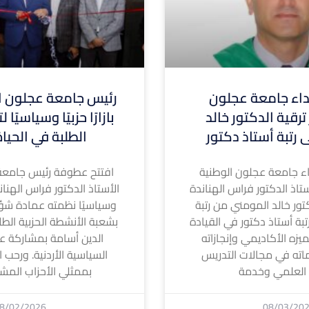
ء جامعة عجلون
رئيس جامعة عجلون ال
ترقية الدكتور خالد
بازارًا حزبيًا وسياسيًا
 رتبة أستاذ دكتور
الطلبة في الحيا
 جامعة عجلون الوطنية
افتتح عطوفة رئيس جامعة
تاذ الدكتور فراس الهناندة
الأستاذ الدكتور فراس الهناندة ا
كتور خالد المومني من رتبة
وسياسيًا نظمته عمادة شؤ
بة أستاذ دكتور في القيادة
بشعبة الأنشطة الحزبية الطل
لتميزه الأكاديمي وإنجازاته
الدين أسامة بمشاركة عد
اته في مجالات التدريس
السياسية الأردنية. ورحب ا
 العلمي وخدمة
بممثلي الأحزاب المشا
8/02/2026
08/03/20