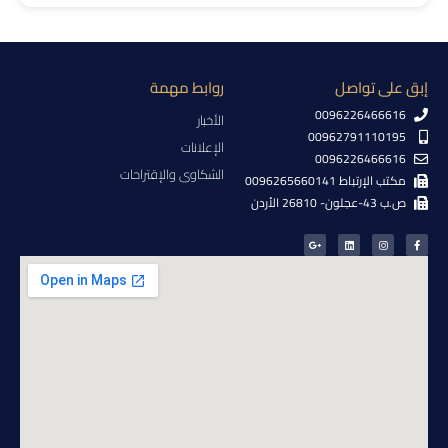
إبق على تواصل
روابط مهمة
0096226466616
الأخبار
00962791110195
الإعلانات
0096226466616
الشكاوى والإقتراحات
مكتب الإرتباط 0096265660141
ص.ب 43-عجلون- 26810 الأردن