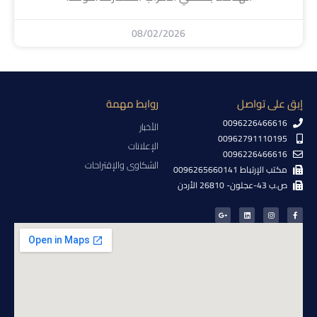
08/02/2026
إبق على تواصل
روابط مهمة
0096226466616
الأخبار
00962791110195
الإعلانات
0096226466616
الشكاوى والإقتراحات
مكتب الإرتباط 0096265660141
ص.ب 43-عجلون- 26810 الأردن