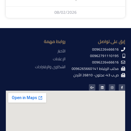
08/02/2026
إبق على تواصل
روابط مهمة
0096226466616
الأخبار
00962791110195
الإعلانات
0096226466616
الشكاوى والإقتراحات
مكتب الإرتباط 0096265660141
ص.ب 43-عجلون- 26810 الأردن