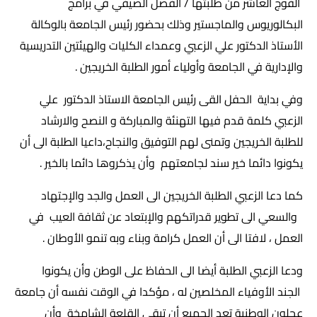
الفوج العاشر من طلبتها / الفصل الصيفي في برامج
البكالوريوس والماجستير وذلك بحضور رئيس الجامعة بالوكالة
الأستاذ الدكتور علي الزعبي وعمداء الكليات والهيئتين التدريسية
والإدارية في الجامعة وأولياء أمور الطلبة الخريجين .
وفي بداية الحفل القى رئيس الجامعة الاستاذ الدكتور علي
الزعبي كلمة قدم فيها التهنئة والمباركة و النصح والارشاد
للطلبة الخريجين وتمنى لهم التوفيق والنجاح،داعيا الطلبة الى أن
يكونوا دائما خير سند لجامعتهم وأن يذكروها دائما بالخير .
كما دعا الزعبي الطلبة الخريجين الى العمل والجد والإجتهاد
والسعي الى تطوير قدراتكهم والإبتعاد عن ثقافة العيب في
العمل ، لافتا الى أن العمل كرامة وبناء وبه تنمو الأوطان .
ودعا الزعبي الطلبة أيضا الى الحفاظ على الوطن وأن يكونوا
الجند الأوفياء المخلصين له ، مؤكدا في الوقت نفسه أن جامعة
عجلون الوطنية تعد الجميع أن تبقى القلعة الشامخة وأن