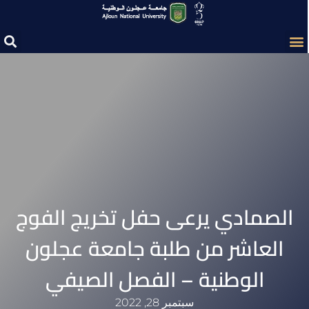
الصمادي يرعى حفل تخريج الفوج
العاشر من طلبة جامعة عجلون
الوطنية – الفصل الصيفي
سبتمبر 28, 2022