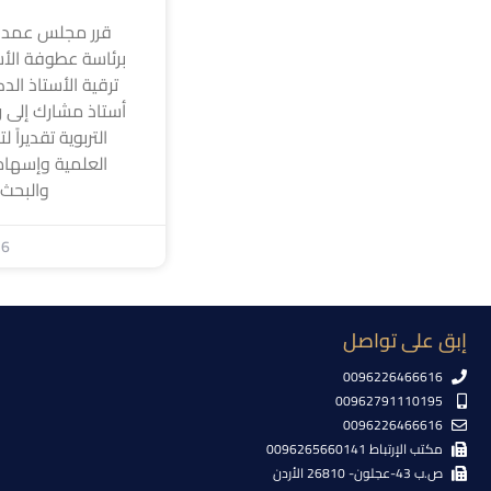
قرر مجلس عمداء
برئاسة عطوفة الأس
ترقية الأستاذ الد
أستاذ مشارك إلى رت
التربوية تقديراً 
العلمية وإسهام
والبحث
26
إبق على تواصل
0096226466616
00962791110195
0096226466616
مكتب الإرتباط 0096265660141
ص.ب 43-عجلون- 26810 الأردن