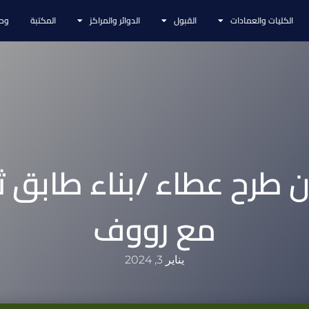
الكليات والعمادات
القبول
الدوائر والمراكز
المكتبة
وحد
ن طرح عطاء /بناء طابق ث
مع رووف
يناير 3, 2024