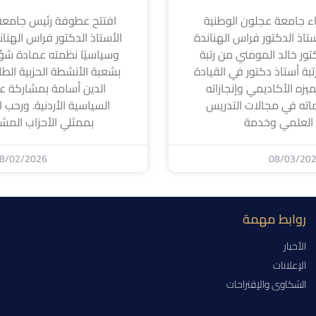
 جامعة عجلون الوطنية
افتتح عطوفة رئيس جامعة
تاذ الدكتور فراس الهناندة
الأستاذ الدكتور فراس الهناندة ا
كتور خالد المومني من رتبة
وسياسيًا نظمته عمادة شؤ
بة أستاذ دكتور في القيادة
بشعبة الأنشطة الحزبية الطل
لتميزه الأكاديمي وإنجازاته
الدين أسامة بمشاركة عد
اته في مجالات التدريس
السياسية الأردنية. ورحب ا
 العلمي وخدمة
بممثلي الأحزاب المشا
8/02/2026
08/03/20
روابط مهمة
الأخبار
الإعلانات
الشكاوى والإقتراحات