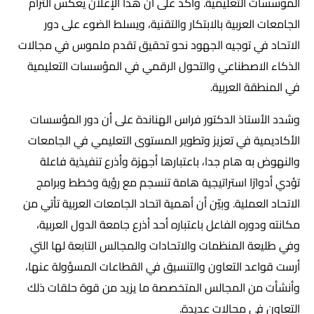
المؤسسات التعليمية. واكد على أن هذا الإعلان يعكس التزام
الجامعات العربية بالابتكار والتقنية، ويسلط الضوء على دور
الاتحاد في توجيه الجهود نحو تحقيق تقدم ملموس في مجالات
الذكاء الاصطناعي والتحول الرقمي في المؤسسات التعليمية
في المنطقة العربية.
وشدد الأستاذ الدكتور فراس الهناندة على أن دور المؤسسات
الأكاديمية في تعزيز وتطوير المستوى التعليمي في الجامعات
والنهوض به هام جدا، باعتبارها أجهزة وأذرع تنفيذية فاعلة
تؤدي أدوارًا استراتيجية هامة تنسجم مع رؤية وخطط وبرامج
الاتحاد العملية. وبيّن أن أهمية اتحاد الجامعات العربية تأتي من
مكانته ودوره الفاعل باعتباره أحد أذرع جامعة الدول العربية،
وفي طليعة المنظمات والاتحادات والمجالس التابعة لها التي
أرست قواعد التعاون والتنسيق في القطاعات المسؤولة عنها،
وأنشأت من المجالس المتخصصة ما يزيد من قوة حلقات ذلك
التعاون في مجالات عديدة.