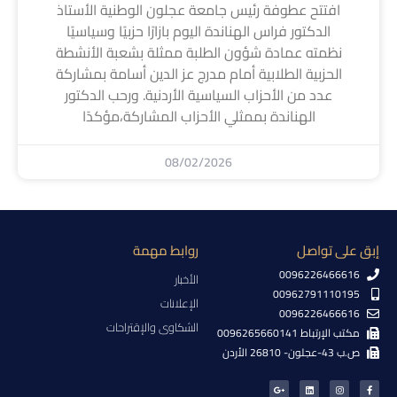
افتتح عطوفة رئيس جامعة عجلون الوطنية الأستاذ
الدكتور فراس الهناندة اليوم بازارًا حزبيًا وسياسيًا
نظمته عمادة شؤون الطلبة ممثلة بشعبة الأنشطة
الحزبية الطلابية أمام مدرج عز الدين أسامة بمشاركة
عدد من الأحزاب السياسية الأردنية. ورحب الدكتور
الهناندة بممثلي الأحزاب المشاركة،مؤكدًا
08/02/2026
إبق على تواصل
روابط مهمة
0096226466616
الأخبار
00962791110195
الإعلانات
0096226466616
الشكاوى والإقتراحات
مكتب الإرتباط 0096265660141
ص.ب 43-عجلون- 26810 الأردن