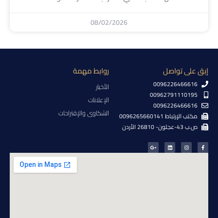
08/02/2026
إبق على تواصل
روابط مهمة
0096226466616
الأخبار
00962791110195
الإعلانات
0096226466616
الشكاوى والإقتراحات
مكتب الإرتباط 0096265660141
ص.ب 43-عجلون- 26810 الأردن