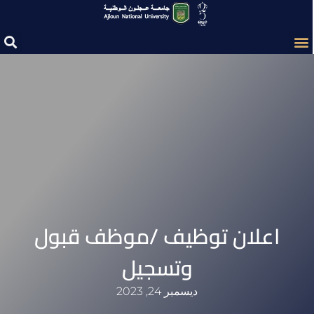
اعلان توظيف /موظف قبول
وتسجيل
ديسمبر 24, 2023