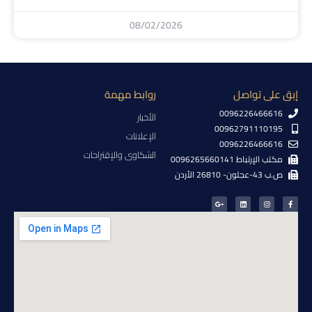
08/02/2026
إبق على تواصل
روابط مهمة
0096226466616
الأخبار
00962791110195
الإعلانات
0096226466616
الشكاوى والإقتراحات
مكتب الإرتباط 0096265660141
ص.ب 43-عجلون- 26810 الأردن