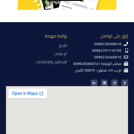
إبق على تواصل
روابط مهمة
0096226466616
الأخبار
00962791110195
الإعلانات
0096226466616
الشكاوى والإقتراحات
مكتب الإرتباط 0096265660141
ص.ب 43-عجلون- 26810 الأردن