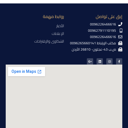
إبق على تواصل
روابط مهمة
0096226466616
الأخبار
00962791110195
الإعلانات
0096226466616
الشكاوى والإقتراحات
مكتب الإرتباط 0096265660141
ص.ب 43-عجلون- 26810 الأردن