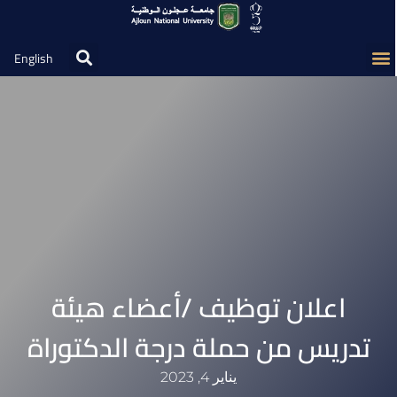
English
اعلان توظيف /أعضاء هيئة
تدريس من حملة درجة الدكتوراة
يناير 4, 2023