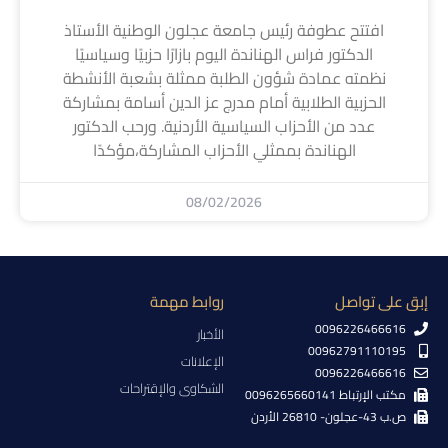
افتتح عطوفة رئيس جامعة عجلون الوطنية الأستاذ
الدكتور فراس الهناندة اليوم بازارًا حزبيًا وسياسيًا
نظمته عمادة شؤون الطلبة ممثلة بشعبة الأنشطة
الحزبية الطلابية أمام مدرج عز الدين أسامة بمشاركة
عدد من الأحزاب السياسية الأردنية. ورحب الدكتور
الهناندة بممثلي الأحزاب المشاركة،مؤكدًا
08/02/2026
إبق على تواصل
روابط مهمة
0096226466616
الأخبار
00962791110195
الإعلانات
0096226466616
الشكاوى والإقتراحات
مكتب الإرتباط 0096265660141
ص.ب 43-عجلون- 26810 الأردن