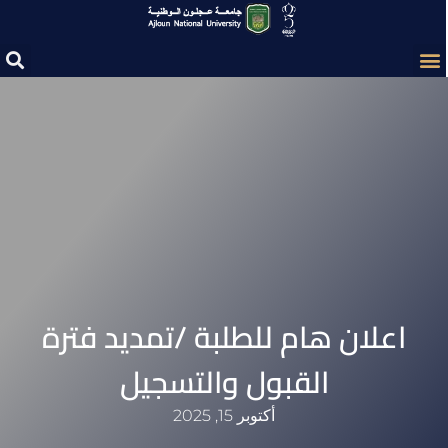
اعلان هام للطلبة /تمديد فترة
القبول والتسجيل
أكتوبر 15, 2025