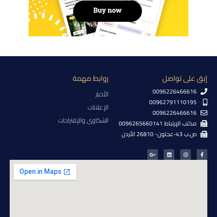
إبق على تواصل
روابط مهمة
0096226466616
الأخبار
00962791110195
الإعلانات
0096226466616
الشكاوى والإقتراحات
مكتب الإرتباط 0096265660141
ص.ب 43-عجلون- 26810 الأردن