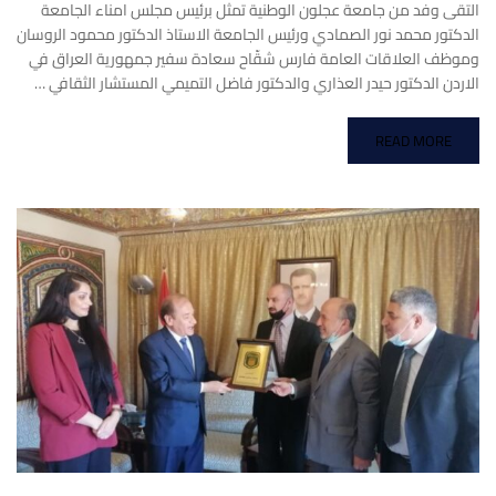
التقى وفد من جامعة عجلون الوطنية تمثل برئيس مجلس امناء الجامعة
الدكتور محمد نور الصمادي ورئيس الجامعة الاستاذ الدكتور محمود الروسان
وموظف العلاقات العامة فارس شقّاح سعادة سفير جمهورية العراق في
الاردن الدكتور حيدر العذاري والدكتور فاضل التميمي المستشار الثقافي …
READ MORE