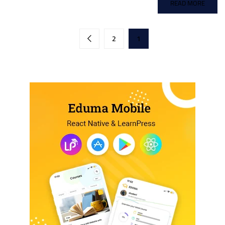
READ MORE
2
1