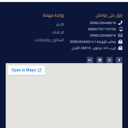
إبق على تواصل
روابط مهمة
0096226466616
الأخبار
00962791110195
الإعلانات
0096226466616
الشكاوى والإقتراحات
مكتب الإرتباط 0096265660141
ص.ب 43-عجلون- 26810 الأردن