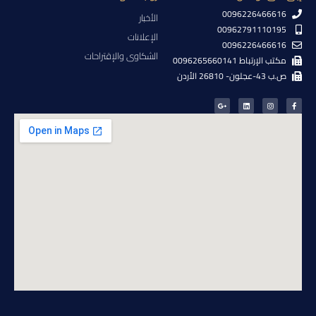
0096226466616
الأخبار
00962791110195
الإعلانات
0096226466616
الشكاوى والإقتراحات
مكتب الإرتباط 0096265660141
ص.ب 43-عجلون- 26810 الأردن