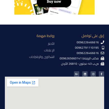
إبق على تواصل
روابط مهمة
0096226466616
الأخبار
00962791110195
الإعلانات
0096226466616
الشكاوى والإقتراحات
مكتب الإرتباط 0096265660141
ص.ب 43-عجلون- 26810 الأردن