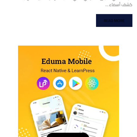
كشف أسماء …
READ MORE