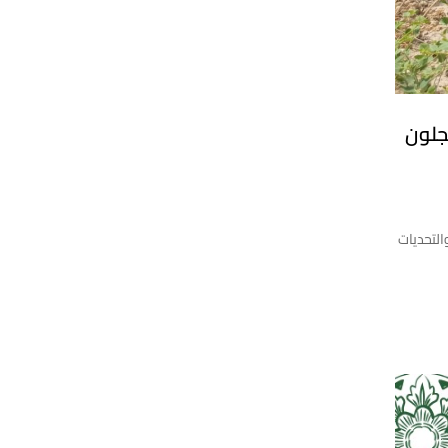
جلون
لتحديات