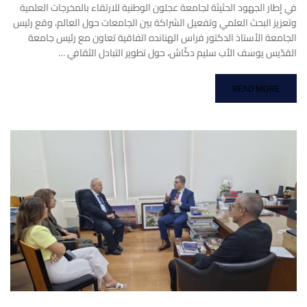
في إطار الجهود الحثيثة لجامعة عجلون الوطنية للارتقاء بالمخرجات العلمية
وتعزيز البحث العلمي وتفعيل الشراكة بين الجامعات حول العالم، وقع رئيس
الجامعة الأستاذ الدكتور فراس الهنانده اتفاقية تعاون مع رئيس جامعة
القدّيس يوسف الأب سليم دكّاش، حول تطوير التبادل الثقافي …
READ MORE