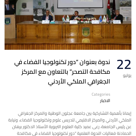
22
ندوة بعنوان “دور تكنولوجيا الفضاء في
مكافحة التصحر” بالتعاون مع المركز
يوليو
الجغرافي الملكي الأردني
Categories
الاخبار
إيمانا بأهمية التشاركية بين جامعة عجلون الوطنية والمركز الجغرافي
الملكي الأردني والمركز الاقليمي لتدريس علوم وتكنولوجيا الفضاء، ونيابة
عن رئيس الجامعة، رعى عميد كلية العلوم التربوية الأستاذ الدكتور برهان
الحمادنة فعاليات الندوة العلمية “دور تكنولوجيا الفضاء في مكافحة