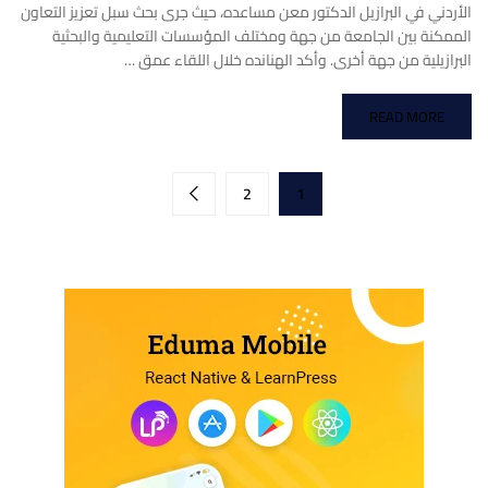
الأردني في البرازيل الدكتور معن مساعده، حيث جرى بحث سبل تعزيز التعاون
الممكنة بين الجامعة من جهة ومختلف المؤسسات التعليمية والبحثية
البرازيلية من جهة أخرى. وأكد الهنانده خلال اللقاء عمق …
READ MORE
2
1