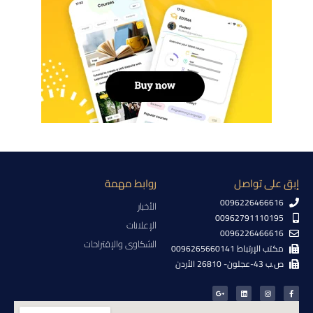
إبق على تواصل
روابط مهمة
0096226466616
الأخبار
00962791110195
الإعلانات
0096226466616
الشكاوى والإقتراحات
مكتب الإرتباط 0096265660141
ص.ب 43-عجلون- 26810 الأردن