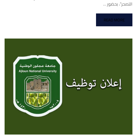
التصحر”، بحضور …
READ MORE