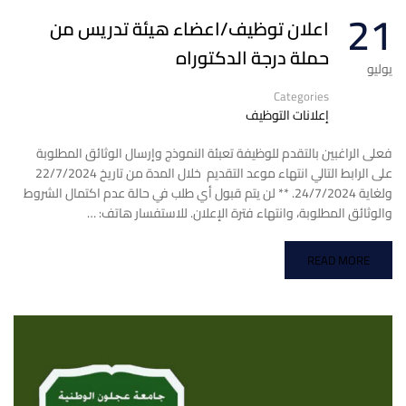
21
اعلان توظيف/اعضاء هيئة تدريس من
حملة درجة الدكتوراه
يوليو
Categories
إعلانات التوظيف
فعلى الراغبين بالتقدم للوظيفة تعبئة النموذج وإرسال الوثائق المطلوبة
على الرابط التالي انتهاء موعد التقديم خلال المدة من تاريخ 22/7/2024
ولغاية 24/7/2024. ** لن يتم قبول أي طلب في حالة عدم اكتمال الشروط
والوثائق المطلوبة، وانتهاء فترة الإعلان. للاستفسار هاتف: …
READ MORE