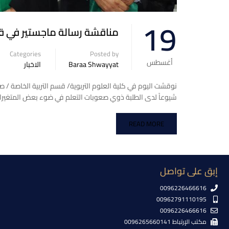
19
مناقشة رسالة ماجستير في قس
Categories
Posted by
أغسطس
Baraa Shwayyat
الاخبار
شيوعاً لدى الطلبة ذوي صعوبات التعلم في ضوء بعض المتغيرات
READ MORE
إبق على تواصل
0096226466616
00962791110195
0096226466616
مكتب الإرتباط 0096265660141