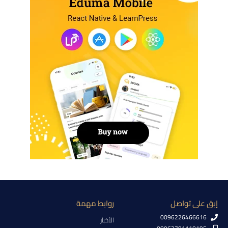
إبق على تواصل
روابط مهمة
0096226466616
الأخبار