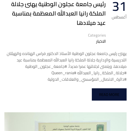
31
رئيس جامعة عجلون الوطنية يهنئ جلالة
الملكة رانيا العبدالله المعظمة بمناسبة
أغسطس
عيد ميلادها
Categories
الاخبار
يهنئ رئيس جامعة عجلون الوطنية الأستاذ الدكتور فراس الهنانده والهيئتان
التدريسية والإدارية جلالة الملكة رانيا العبدالله المعظمة بمناسبة عيد
ميلادها، ويتمنى لجلالتها عمرا مديداً. #جامعة_عجلون_الوطنية
#جلالة_الملكة_رانيا_العبدالله #Queen_rania
#دائرة_الاتصال_المؤسسي_والعلاقات_الدولية
READ MORE