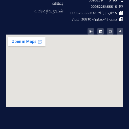
00962791110195
الإعلانات
0096226466616
الشكاوى والإقتراحات
مكتب الإرتباط 0096265660141
ص.ب 43-عجلون- 26810 الأردن