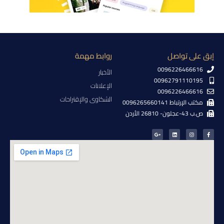
إبق على تواصل
روابط مهمة
0096226466616
الأخبار
00962791110195
الإعلانات
0096226466616
الشكاوى والإقتراحات
مكتب الإرتباط 0096265660141
ص.ب 43-عجلون- 26810 الأردن