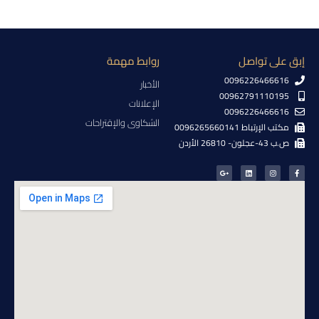
إبق على تواصل
روابط مهمة
0096226466616
الأخبار
00962791110195
الإعلانات
0096226466616
الشكاوى والإقتراحات
مكتب الإرتباط 0096265660141
ص.ب 43-عجلون- 26810 الأردن