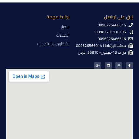
إبق على تواصل
روابط مهمة
0096226466616
الأخبار
00962791110195
الإعلانات
0096226466616
الشكاوى والإقتراحات
مكتب الإرتباط 0096265660141
ص.ب 43-عجلون- 26810 الأردن