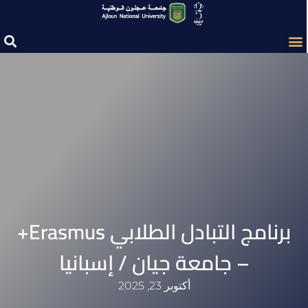
برنامج التبادل الطلابي Erasmus+
– جامعة جيان / إسبانيا
أكتوبر 23, 2025