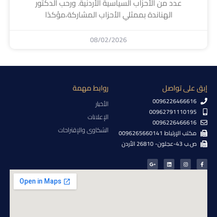
عدد من الأحزاب السياسية الأردنية. ورحب الدكتور
الهناندة بممثلي الأحزاب المشاركة،مؤكدًا
08/02/2026
إبق على تواصل
روابط مهمة
0096226466616
الأخبار
00962791110195
الإعلانات
0096226466616
الشكاوى والإقتراحات
مكتب الإرتباط 0096265660141
ص.ب 43-عجلون- 26810 الأردن