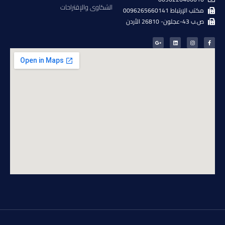
الشكاوى والإقتراحات
مكتب الإرتباط 0096265660141
ص.ب 43-عجلون- 26810 الأردن