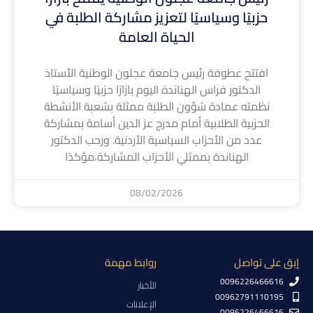
حزبيًا وسياسيًا لتعزيز مشاركة الطلبة في
الحياة العامة
افتتح عطوفة رئيس جامعة عجلون الوطنية الأستاذ
الدكتور فراس الهناندة اليوم بازارًا حزبيًا وسياسيًا
نظمته عمادة شؤون الطلبة ممثلة بشعبة الأنشطة
الحزبية الطلابية أمام مدرج عز الدين أسامة بمشاركة
عدد من الأحزاب السياسية الأردنية. ورحب الدكتور
الهناندة بممثلي الأحزاب المشاركة،مؤكدًا
08/02/2026
إبق على تواصل
روابط مهمة
0096226466616
الأخبار
00962791110195
الإعلانات
0096226466616