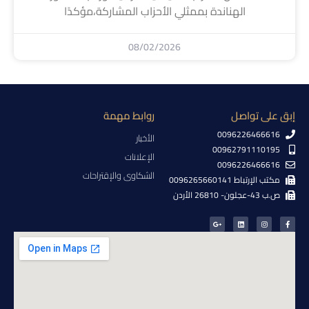
الهناندة بممثلي الأحزاب المشاركة،مؤكدًا
08/02/2026
إبق على تواصل
روابط مهمة
0096226466616
الأخبار
00962791110195
الإعلانات
0096226466616
الشكاوى والإقتراحات
مكتب الإرتباط 0096265660141
ص.ب 43-عجلون- 26810 الأردن