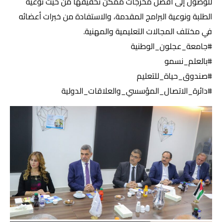
للوصول إلى أفضل مخرجات ممكن تحقيقها من حيث نوعية
الطلبة ونوعية البرامج المقدمة، والاستفادة من خبرات أعضائه
في مختلف المجالات التعليمية والمهنية.
#جامعة_عجلون_الوطنية
#بالعلم_نسمو
#صندوق_حياة_للتعليم
#دائرة_الاتصال_المؤسسي_والعلاقات_الدولية