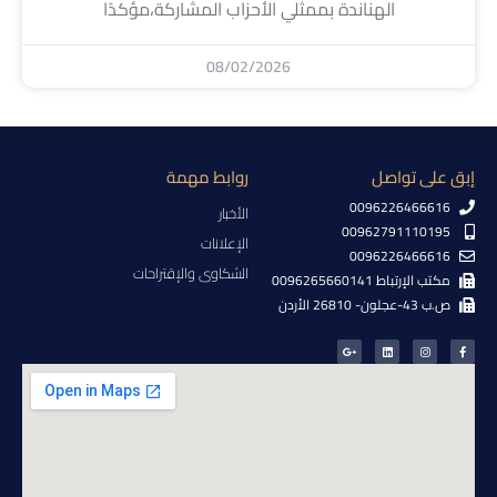
الهناندة بممثلي الأحزاب المشاركة،مؤكدًا
08/02/2026
إبق على تواصل
روابط مهمة
0096226466616
الأخبار
00962791110195
الإعلانات
0096226466616
الشكاوى والإقتراحات
مكتب الإرتباط 0096265660141
ص.ب 43-عجلون- 26810 الأردن