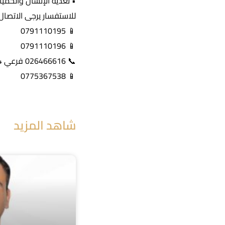
• تغذية الإنسان والحميا
للاستفسار يرجى الاتصال 
📱 0791110195
📱 0791110196
📞 026466616 فرعي 234
📱 0775367538
شاهد المزيد