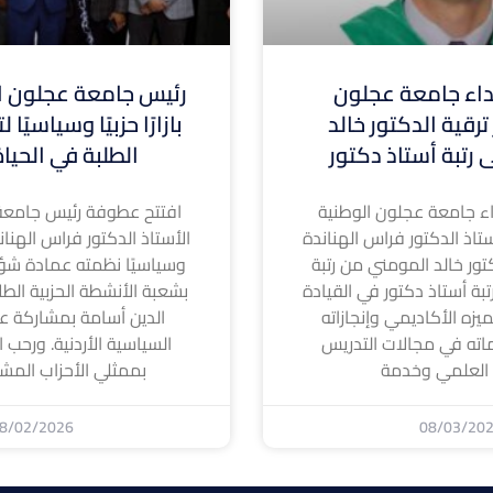
ء جامعة عجلون
رئيس جامعة عجلون ال
ترقية الدكتور خالد
بازارًا حزبيًا وسياسيًا
 رتبة أستاذ دكتور
الطلبة في الحيا
 جامعة عجلون الوطنية
افتتح عطوفة رئيس جامعة
تاذ الدكتور فراس الهناندة
الأستاذ الدكتور فراس الهناندة ا
كتور خالد المومني من رتبة
وسياسيًا نظمته عمادة شؤ
بة أستاذ دكتور في القيادة
بشعبة الأنشطة الحزبية الطل
لتميزه الأكاديمي وإنجازاته
الدين أسامة بمشاركة عد
اته في مجالات التدريس
السياسية الأردنية. ورحب ا
 العلمي وخدمة
بممثلي الأحزاب المشا
8/02/2026
08/03/20