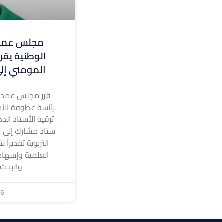
مجلس عمدا
الوطنية يقر 
المومني إلى
قرر مجلس عمداء
برئاسة عطوفة الأس
ترقية الأستاذ الد
أستاذ مشارك إلى رت
التربوية تقديراً 
العلمية وإسهام
والبحث
26