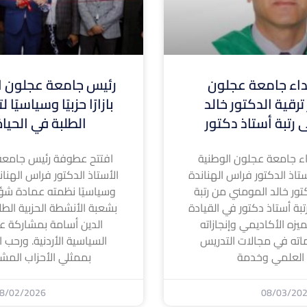
ء جامعة عجلون
رئيس جامعة عجلون ال
ترقية الدكتور خالد
بازارًا حزبيًا وسياسيًا
 رتبة أستاذ دكتور
الطلبة في الحيا
 جامعة عجلون الوطنية
افتتح عطوفة رئيس جامعة
تاذ الدكتور فراس الهناندة
الأستاذ الدكتور فراس الهناندة ا
كتور خالد المومني من رتبة
وسياسيًا نظمته عمادة شؤ
بة أستاذ دكتور في القيادة
بشعبة الأنشطة الحزبية الطل
لتميزه الأكاديمي وإنجازاته
الدين أسامة بمشاركة عد
اته في مجالات التدريس
السياسية الأردنية. ورحب ا
 العلمي وخدمة
بممثلي الأحزاب المشا
8/02/2026
08/03/20