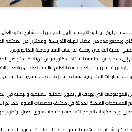
معة عجلون الوطنية الأجتماع الأول للمجلس الاستشاري لكلية العلوم 
قاح، وبحضور عدد من أعضاء الهيئة التدريسية، وممثلين عن المجتمع الم
ثلي الطلبة الخريجين وطلبة الدراسات العليا ومرحلة البكالوريوس.
ح إلى دعم رئيس الجامعة الأستاذ الدكتور فراس الهناندة المتواصل للم
ن توجيهاته تسهم في تعزيز جودة التعليم والبحث العلمي، وتفعيل الشرا
واكب التطورات الأكاديمية ويساعد في إعداد طلبة متميزين قادرين ع
 الموضوعات التي تهدف إلى تطوير العملية التعليمية والبحثية في الكلية
 مع المستجدات العلمية الحديثة في مختلف تخصصات العلوم، كما تم اس
لي وربط مخرجات البرامج التعليمية باحتياجات سوق العمل، وتطوير مهار
 الدكتور شقاح على أهمية استمرار عقد الاجتماعات الدورية للمجلس لم