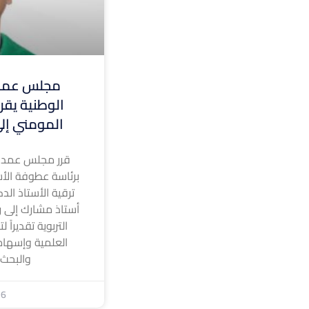
مجلس عمدا
الوطنية يقر 
المومني إلى
قرر مجلس عمداء
برئاسة عطوفة الأس
ترقية الأستاذ الد
أستاذ مشارك إلى رت
التربوية تقديراً 
العلمية وإسهام
والبحث
26