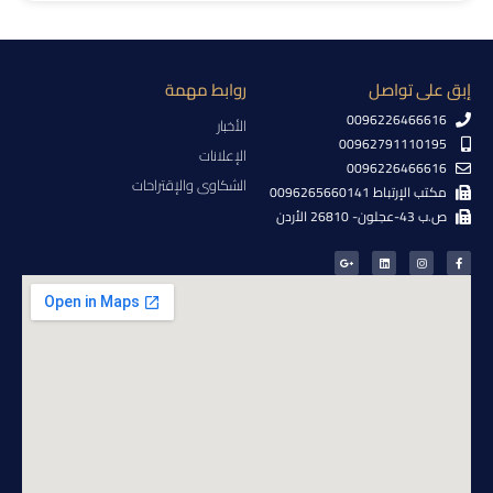
إبق على تواصل
روابط مهمة
0096226466616
الأخبار
00962791110195
الإعلانات
0096226466616
الشكاوى والإقتراحات
مكتب الإرتباط 0096265660141
ص.ب 43-عجلون- 26810 الأردن