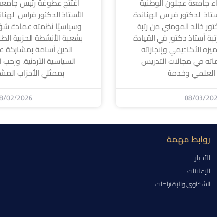
 جامعة عجلون الوطنية
افتتح عطوفة رئيس جامعة
تاذ الدكتور فراس الهناندة
الأستاذ الدكتور فراس الهناندة ا
كتور خالد المومني من رتبة
وسياسيًا نظمته عمادة شؤ
بة أستاذ دكتور في القيادة
بشعبة الأنشطة الحزبية الطل
لتميزه الأكاديمي وإنجازاته
الدين أسامة بمشاركة عد
اته في مجالات التدريس
السياسية الأردنية. ورحب ا
 العلمي وخدمة
بممثلي الأحزاب المشا
8/02/2026
08/03/20
روابط مهمة
الأخبار
الإعلانات
الشكاوى والإقتراحات