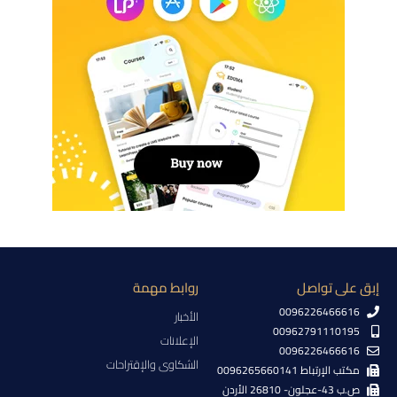
إبق على تواصل
روابط مهمة
0096226466616
الأخبار
00962791110195
الإعلانات
0096226466616
الشكاوى والإقتراحات
مكتب الإرتباط 0096265660141
ص.ب 43-عجلون- 26810 الأردن