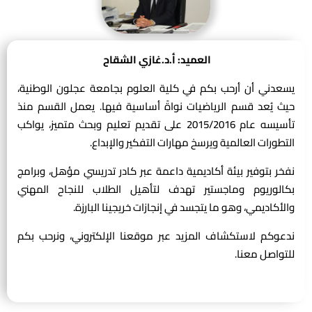
العميد: أ.د.غازي الشقاح
يسعدني أن أرحب بكم في كلية العلوم بجامعة عجلون الوطنية،
حيث يُعد قسم الرياضيات نواةً أساسية فيها. يعمل القسم منذ
تأسيسه عام 2015/2016 على تقديم تعليم وبحث متميز، يواكب
التطورات العالمية ويرسخ مهارات التفكير والإبداع.
نفخر بتوفير بيئة أكاديمية داعمة عبر كادر تدريسي مؤهل، وبرامج
بكالوريوم وماجستير تهدف لتأهيل الطلاب للنجاح المهني
والأكاديمي، وهو ما يتجسد في إنجازات خريجينا البارزة.
ندعوكم لاستكشاف المزيد عبر موقعنا الإلكتروني، ونرحب بكم
للتواصل معنا.