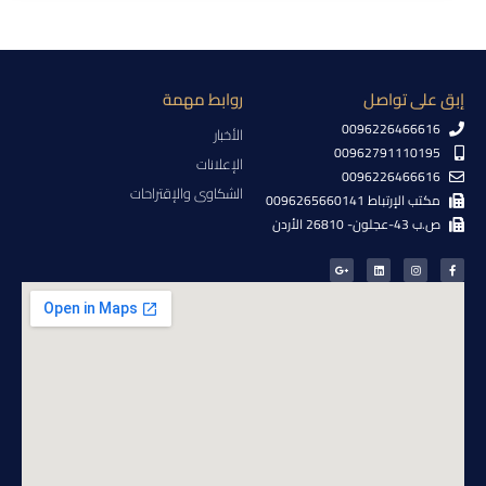
إبق على تواصل
روابط مهمة
0096226466616
الأخبار
00962791110195
الإعلانات
0096226466616
الشكاوى والإقتراحات
مكتب الإرتباط 0096265660141
ص.ب 43-عجلون- 26810 الأردن