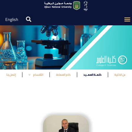
English
عن الكلية
كلمــة العمــيد
كادر العمادة
الأقسام
إتصل بنا