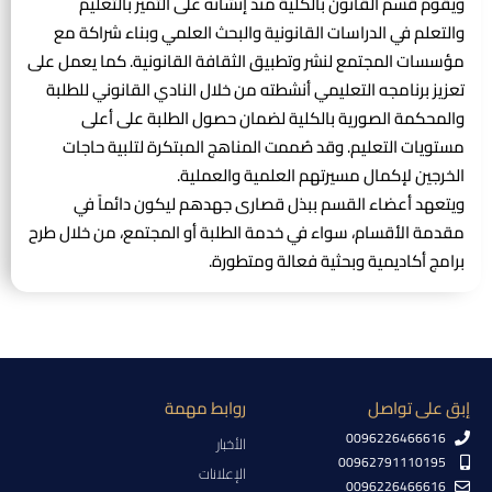
ويقوم قسم القانون بالكلية منذ إنشائه على التميز بالتعليم
والتعلم في الدراسات القانونية والبحث العلمي وبناء شراكة مع
مؤسسات المجتمع لنشر وتطبيق الثقافة القانونية. كما يعمل على
تعزيز برنامجه التعليمي أنشطته من خلال النادي القانوني للطلبة
والمحكمة الصورية بالكلية لضمان حصول الطلبة على أعلى
مستويات التعليم. وقد صُممت المناهج المبتكرة لتلبية حاجات
الخرجين لإكمال مسيرتهم العلمية والعملية.
ويتعهد أعضاء القسم ببذل قصارى جهدهم ليكون دائماً في
مقدمة الأقسام، سواء في خدمة الطلبة أو المجتمع، من خلال طرح
برامج أكاديمية وبحثية فعالة ومتطورة.
إبق على تواصل
روابط مهمة
0096226466616
الأخبار
00962791110195
الإعلانات
0096226466616