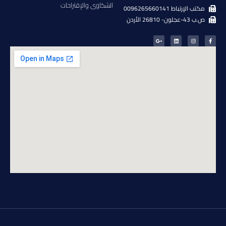
الشكاوى والإقتراحات
مكتب الإرتباط 0096265660141
ص.ب 43-عجلون- 26810 الأردن