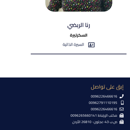
رنا الربضي
السكرتيرة
السيرة الذاتية
إبق على تواصل
0096226466616
00962791110195
0096226466616
مكتب الإرتباط 0096265660141
ص.ب 43-عجلون- 26810 الأردن