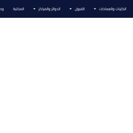
الكليات والعمادات
القبول
الدوائر والمراكز
المكتبة
وحد