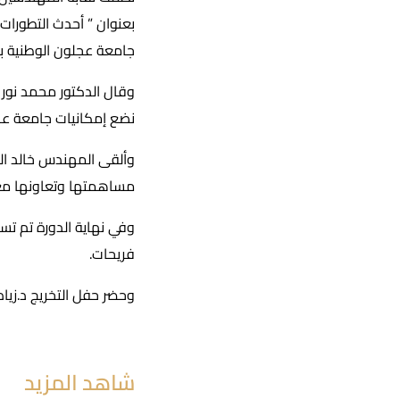
بعنوان ” أحدث التطورات 
جامعة عجلون الوطنية بواقع 15 ساعة
وقال الدكتور محمد نور
نضع إمكانيات جامعة عجل
وألقى المهندس خالد ال
مساهمتها وتعاونها مع ا
فريحات.
وحضر حفل التخريج د.زي
شاهد المزيد