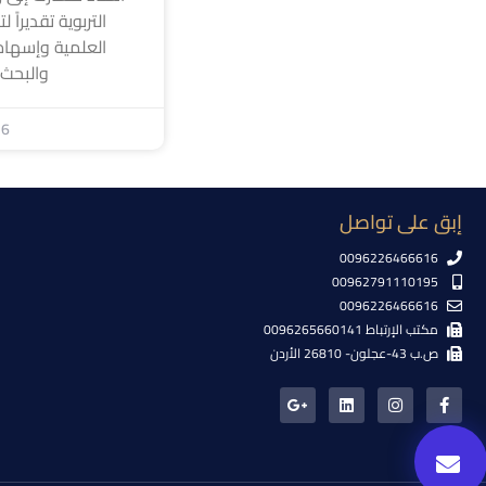
التربوية تقديراً 
العلمية وإسهام
والبحث
26
إبق على تواصل
0096226466616
00962791110195
0096226466616
مكتب الإرتباط 0096265660141
ص.ب 43-عجلون- 26810 الأردن