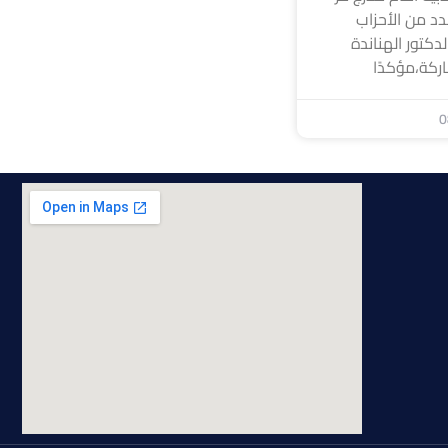
د من الأحزاب
لدكتور الهناندة
ركة،مؤكدًا
0