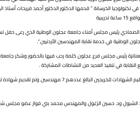
في تكنولوجيا الخرسانة ” قدمها الدكتور الدكتور أحمد فريحات أستاذ ا
 تدريبية
 الصمادي رئيس مجلس أمناء جامعة عجلون الوطنية الذي رعى حفل تسلي
ون الوطنية في خدمة نقابة المهندسين الأردنيين “.
عنانزة رئيس مجلس فرع عجلون كلمة رحب فيها بالحضور وشكر جامعة 
لنقابة في تنفيذ العديد من النشاطات المشتركة .
وفي نهاية الدورة تم تسليم الشهادات للخريجين البالغ عددهم 7 مهند
اد الشبول ود. حسين الزغول والمهندس محمد بني فواز عضو مجلس شعبة 