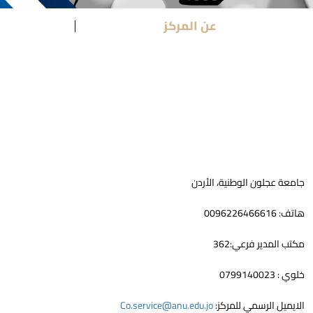
عن المركز
جامعة عجلون الوطنية، الأردن
هاتف: 0096226466616
مكتب المدير فرعي:362
خلوي : 0799140023
الايميل الرسمي للمركز:
Co.service@anu.edu.jo